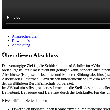
Ansprechpartner
Downloads
Anmeldung
Über diesen Abschluss
Das vorrangige Ziel ist, die Schülerinnen und Schüler im AVdual in 
breit aufgestellten Klasse nicht nur gelingen kann, sondern auch ei
Abschlüsse (Hauptschulabschluss und Mittlerer Bildungsabschluss) sow
Arbeitswelt zu eröffnen. Dazu dienen unterschiedliche Praktika währ
der zweijährigen Berufsfachschule vorbereitet.
Im AVdual tritt selbstgesteuertes Lernen an die Stelle des traditione
Begleitung, Betreuung und Beratung durch die Lehrkräfte. Für das 
Niveaudifferenziertes Lernen
Erwerb von überfachlichen Kompetenzen durch fächerübergreif