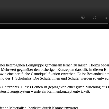
einer heterogenen Lerngruppe gemeinsam lernen zu lassen. Hierzu beda
nen Mehrwert gegenüber den bisherigen Konzepten darstellt. In diesen 
ie eine berufliche Grundqualifikation erwerben. Es ist Bestandteil de
end des 1. Schuljahrs. Die Schülerinnen und Schüler werden so entwed
llen Unterrichts. Dieses Lernen ist geprägt von einer guten Mischung au
Unterstützungssystem wurde ein Rahmenkonzept entwickelt.
ende Materialien, begleitet durch Kompetenzraster